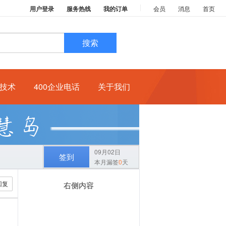
用户登录
服务热线
我的订单
会员
消息
首页
搜索
技术
400企业电话
关于我们
09月02日
签到
本月漏签
0
天
回复
右侧内容